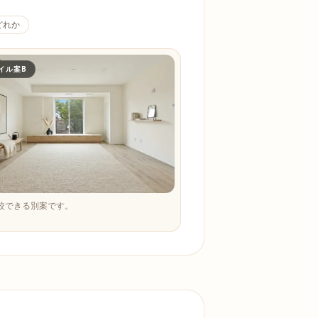
どれか
イル案B
較できる別案です。