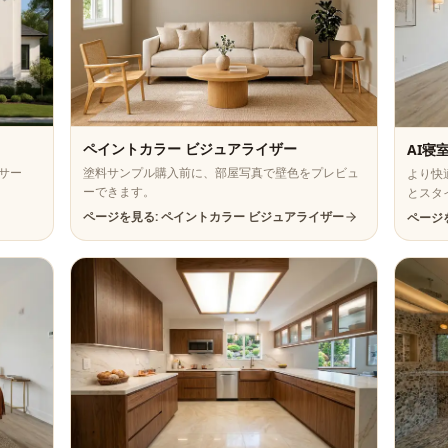
ペイントカラー ビジュアライザー
AI寝
サー
塗料サンプル購入前に、部屋写真で壁色をプレビュ
より快
ーできます。
とスタ
ページを見る: ペイントカラー ビジュアライザー
ページ