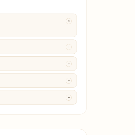
+
+
+
+
+