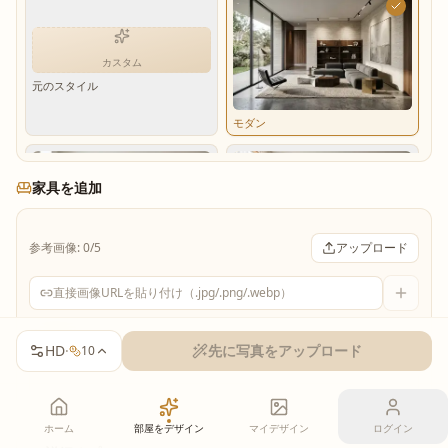
カスタム
元のスタイル
モダン
家具を追加
参考画像: 0/5
アップロード
ミニマル
スカンジナビアン
家具プロンプト
HD
·
先に写真をアップロード
10
ホーム
部屋をデザイン
マイデザイン
ログイン
インダストリアル
バイオフィリック