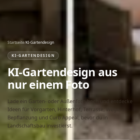
Startseite
/
KI-Gartendesign
KI-GARTENDESIGN
KI-Gartendesign aus
nur einem Foto
Lade ein Garten- oder Außenfoto hoch und entdecke
Ideen für Vorgarten, Hinterhof, Terrasse, Wege,
Bepflanzung und Curb Appeal, bevor du in
Landschaftsbau investierst.